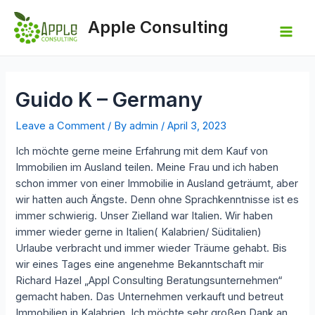
Skip
to
Apple Consulting
content
Mai
Men
Guido K – Germany
Leave a Comment
/ By
admin
/
April 3, 2023
Ich möchte gerne meine Erfahrung mit dem Kauf von
Immobilien im Ausland teilen. Meine Frau und ich haben
schon immer von einer Immobilie in Ausland geträumt, aber
wir hatten auch Ängste. Denn ohne Sprachkenntnisse ist es
immer schwierig. Unser Zielland war Italien. Wir haben
immer wieder gerne in Italien( Kalabrien/ Süditalien)
Urlaube verbracht und immer wieder Träume gehabt. Bis
wir eines Tages eine angenehme Bekanntschaft mir
Richard Hazel „Appl Consulting Beratungsunternehmen“
gemacht haben. Das Unternehmen verkauft und betreut
Immobilien in Kalabrien. Ich möchte sehr großen Dank an